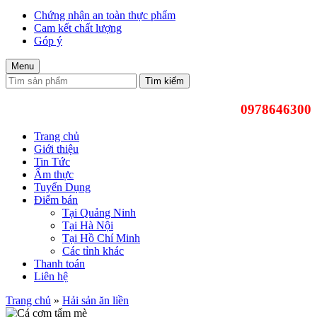
Chứng nhận an toàn thực phẩm
Cam kết chất lượng
Góp ý
Menu
Tìm kiếm
0978646300
Trang chủ
Giới thiệu
Tin Tức
Ẩm thực
Tuyển Dụng
Điểm bán
Tại Quảng Ninh
Tại Hà Nội
Tại Hồ Chí Minh
Các tỉnh khác
Thanh toán
Liên hệ
Trang chủ
»
Hải sản ăn liền