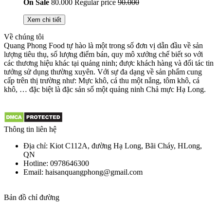
On Sale
80.000
Regular price
90.000
Xem chi tiết
Về chúng tôi
Quang Phong Food tự hào là một trong số đơn vị dẫn đầu về sản
lượng tiêu thụ, số lượng điểm bán, quy mô xưởng chế biết so với
các thương hiệu khác tại quảng ninh; được khách hàng và đối tác tin
tưởng sử dụng thường xuyên. Với sự đa dạng về sản phẩm cung
cấp trên thị trường như: Mực khô, cá thu một nắng, tôm khô, cá
khô, … đặc biệt là đặc sản số một quảng ninh Chả mực Hạ Long.
Thông tin liên hệ
Địa chỉ: Kiot C112A, đường Hạ Long, Bãi Cháy, HLong,
QN
Hotline: 0978646300
Email: haisanquangphong@gmail.com
Bản đồ chỉ đường