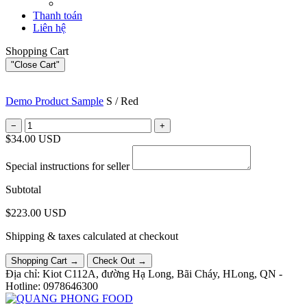
Thanh toán
Liên hệ
Shopping Cart
"Close Cart"
Demo Product Sample
S / Red
−
+
$34.00 USD
Special instructions for seller
Subtotal
$223.00 USD
Shipping & taxes calculated at checkout
Shopping Cart →
Check Out →
Địa chỉ: Kiot C112A, đường Hạ Long, Bãi Cháy, HLong, QN -
Hotline: 0978646300