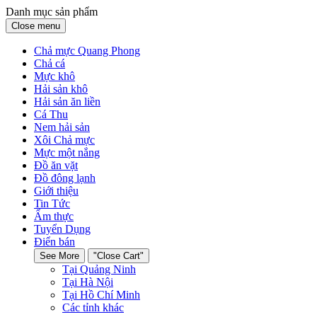
Danh mục sản phẩm
Close menu
Chả mực Quang Phong
Chả cá
Mực khô
Hải sản khô
Hải sản ăn liền
Cá Thu
Nem hải sản
Xôi Chả mực
Mực một nắng
Đồ ăn vặt
Đồ đông lạnh
Giới thiệu
Tin Tức
Ẩm thực
Tuyển Dụng
Điển bán
See More
"Close Cart"
Tại Quảng Ninh
Tại Hà Nội
Tại Hồ Chí Minh
Các tỉnh khác