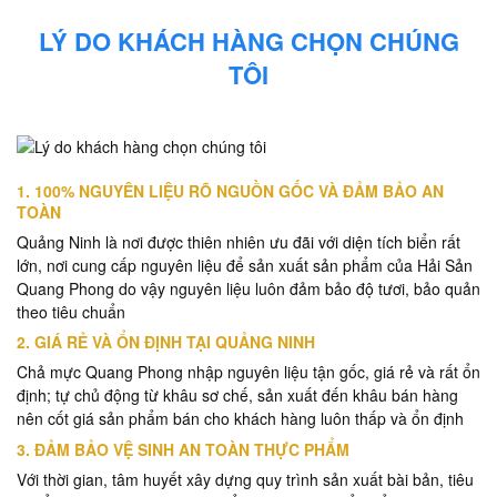
LÝ DO KHÁCH HÀNG CHỌN CHÚNG
TÔI
1. 100% NGUYÊN LIỆU RÕ NGUỒN GỐC VÀ ĐẢM BẢO AN
TOÀN
Quảng Ninh là nơi được thiên nhiên ưu đãi với diện tích biển rất
lớn, nơi cung cấp nguyên liệu để sản xuất sản phẩm của Hải Sản
Quang Phong do vậy nguyên liệu luôn đảm bảo độ tươi, bảo quản
theo tiêu chuẩn
2. GIÁ RẺ VÀ ỔN ĐỊNH TẠI QUẢNG NINH
Chả mực Quang Phong nhập nguyên liệu tận gốc, giá rẻ và rất ổn
định; tự chủ động từ khâu sơ chế, sản xuất đến khâu bán hàng
nên cốt giá sản phẩm bán cho khách hàng luôn thấp và ổn định
3. ĐẢM BẢO VỆ SINH AN TOÀN THỰC PHẨM
Với thời gian, tâm huyết xây dựng quy trình sản xuất bài bản, tiêu