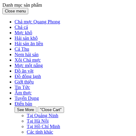
Danh mục sản phẩm
Close menu
Chả mực Quang Phong
Chả cá
Mực khô
Hải sản khô
Hải sản ăn liền
Cá Thu
Nem hải sản
Xôi Chả mực
Mực một nắng
Đồ ăn vặt
Đồ đông lạnh
Giới thiệu
Tin Tức
Ẩm thực
Tuyển Dụng
Điển bán
See More
"Close Cart"
Tại Quảng Ninh
Tại Hà Nội
Tại Hồ Chí Minh
Các tỉnh khác