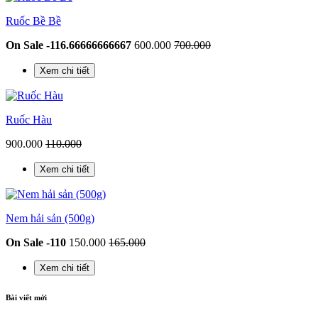
Ruốc Bề Bề
On Sale -116.66666666667
600.000
700.000
Xem chi tiết
Ruốc Hàu
900.000
110.000
Xem chi tiết
Nem hải sản (500g)
On Sale -110
150.000
165.000
Xem chi tiết
Bài viết mới