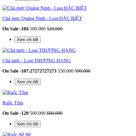
Chả mực Quảng Ninh - Loại ĐẶC BIỆT
On Sale -104
500.000
520.000
Xem chi tiết
Chả mực - Loại THƯỢNG HẠNG
On Sale -107.27272727273
550.000
590.000
Xem chi tiết
Ruốc Tôm
On Sale -120
500.000
600.000
Xem chi tiết