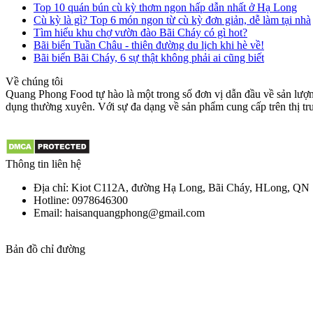
Top 10 quán bún cù kỳ thơm ngon hấp dẫn nhất ở Hạ Long
Cù kỳ là gì? Top 6 món ngon từ cù kỳ đơn giản, dễ làm tại nhà
Tìm hiểu khu chợ vườn đào Bãi Cháy có gì hot?
Bãi biển Tuần Châu - thiên đường du lịch khi hè về!
Bãi biển Bãi Cháy, 6 sự thật không phải ai cũng biết
Về chúng tôi
Quang Phong Food tự hào là một trong số đơn vị dẫn đầu về sản lượng
dụng thường xuyên. Với sự đa dạng về sản phẩm cung cấp trên thị t
Thông tin liên hệ
Địa chỉ: Kiot C112A, đường Hạ Long, Bãi Cháy, HLong, QN
Hotline: 0978646300
Email: haisanquangphong@gmail.com
Bản đồ chỉ đường