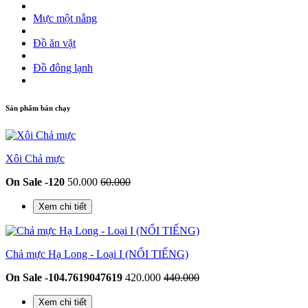
Mực một nắng
Đồ ăn vặt
Đồ đông lạnh
Sản phẩm bán chạy
Xôi Chả mực
On Sale -120
50.000
60.000
Xem chi tiết
Chả mực Hạ Long - Loại I (NỔI TIẾNG)
On Sale -104.7619047619
420.000
440.000
Xem chi tiết