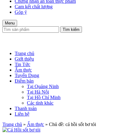
Chứng nhận an toàn thực phẩm
Cam kết chất lượng
Góp ý
Menu
Tìm kiếm
Trang chủ
Giới thiệu
Tin Tức
Ẩm thực
Tuyển Dụng
Điểm bán
Tại Quảng Ninh
Tại Hà Nội
Tại Hồ Chí Minh
Các tỉnh khác
Thanh toán
Liên hệ
Trang chủ
»
Ẩm thực
»
Chủ đề: cá hồi sốt bơ tỏi