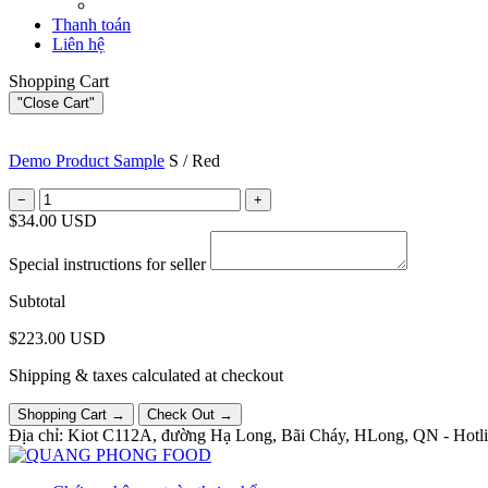
Thanh toán
Liên hệ
Shopping Cart
"Close Cart"
Demo Product Sample
S / Red
−
+
$34.00 USD
Special instructions for seller
Subtotal
$223.00 USD
Shipping & taxes calculated at checkout
Shopping Cart →
Check Out →
Địa chỉ: Kiot C112A, đường Hạ Long, Bãi Cháy, HLong, QN -
Hotl