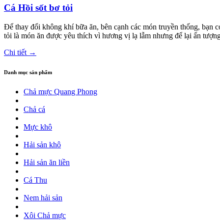
Cá Hồi sốt bơ tỏi
Để thay đổi không khí bữa ăn, bên cạnh các món truyền thống, bạn c
tỏi là món ăn được yêu thích vì hương vị lạ lẫm nhưng để lại ấn tượng
Chi tiết →
Danh mục sản phẩm
Chả mực Quang Phong
Chả cá
Mực khô
Hải sản khô
Hải sản ăn liền
Cá Thu
Nem hải sản
Xôi Chả mực