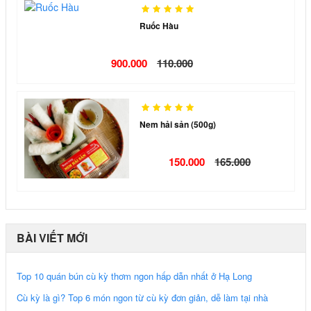
Ruốc Hàu
900.000
110.000
Nem hải sản (500g)
150.000
165.000
BÀI VIẾT MỚI
Top 10 quán bún cù kỳ thơm ngon hấp dẫn nhất ở Hạ Long
Cù kỳ là gì? Top 6 món ngon từ cù kỳ đơn giản, dễ làm tại nhà