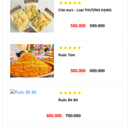
Chả mực - Loại THƯỢNG HẠNG
550.000
590.000
Ruốc Tôm
500.000
600.000
Ruốc Bề Bề
600.000
700.000