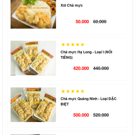
Xôi Chả mực
50.000
60.000
Chả mực Hạ Long - Loại I (NỔI
TIẾNG)
420.000
440.000
Chả mực Quảng Ninh - Loại ĐẶC
BIỆT
500.000
520.000