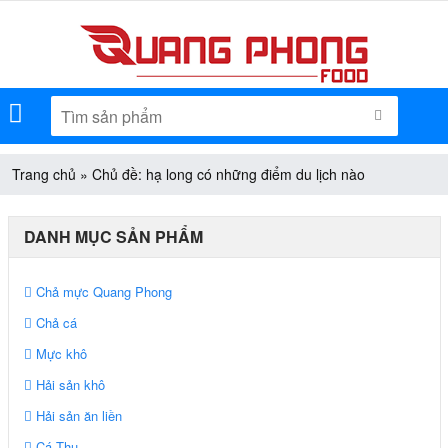
Menu
TÌM KIẾM
Trang chủ
»
Chủ đề: hạ long có những điểm du lịch nào
DANH MỤC SẢN PHẨM
Chả mực Quang Phong
Chả cá
Mực khô
Hải sản khô
Hải sản ăn liền
Cá Thu