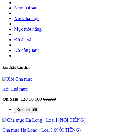
Nem hải sản
Xôi Chả mực
Mực một nắng
Đồ ăn vặt
Đồ đông lạnh
Sản phẩm bán chạy
Xôi Chả mực
On Sale -120
50.000
60.000
Xem chi tiết
Chả mực Hạ Long - Loại I (NỔI TIẾNG)