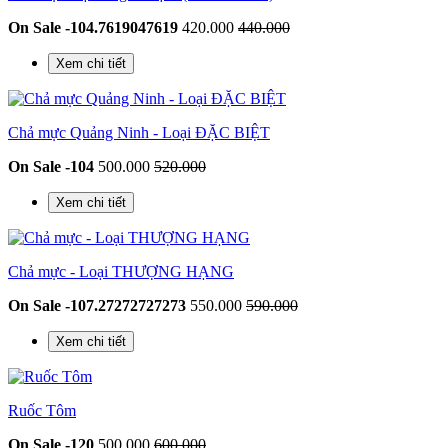
On Sale -104.7619047619
420.000
440.000
Xem chi tiết
Chả mực Quảng Ninh - Loại ĐẶC BIỆT
On Sale -104
500.000
520.000
Xem chi tiết
Chả mực - Loại THƯỢNG HẠNG
On Sale -107.27272727273
550.000
590.000
Xem chi tiết
Ruốc Tôm
On Sale -120
500.000
600.000