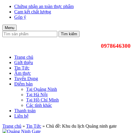
Chứng nhận an toàn thực phẩm
Cam kết chất lượng
Góp ý
Menu
Tìm kiếm
0978646300
Trang chủ
Giới thiệu
Tin Tức
Ẩm thực
Tuyển Dụng
Điểm bán
Tại Quảng Ninh
Tại Hà Nội
Tại Hồ Chí Minh
Các tỉnh khác
Thanh toán
Liên hệ
Trang chủ
»
Tin Tức
»
Chủ đề: Khu du lịch Quảng ninh gate