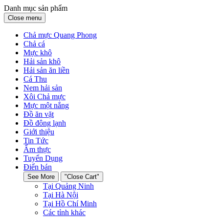
Danh mục sản phẩm
Close menu
Chả mực Quang Phong
Chả cá
Mực khô
Hải sản khô
Hải sản ăn liền
Cá Thu
Nem hải sản
Xôi Chả mực
Mực một nắng
Đồ ăn vặt
Đồ đông lạnh
Giới thiệu
Tin Tức
Ẩm thực
Tuyển Dụng
Điển bán
See More
"Close Cart"
Tại Quảng Ninh
Tại Hà Nội
Tại Hồ Chí Minh
Các tỉnh khác