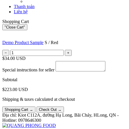
Thanh toán
Liên hệ
Shopping Cart
"Close Cart"
Demo Product Sample
S / Red
−
+
$34.00 USD
Special instructions for seller
Subtotal
$223.00 USD
Shipping & taxes calculated at checkout
Shopping Cart →
Check Out →
Địa chỉ: Kiot C112A, đường Hạ Long, Bãi Cháy, HLong, QN -
Hotline: 0978646300