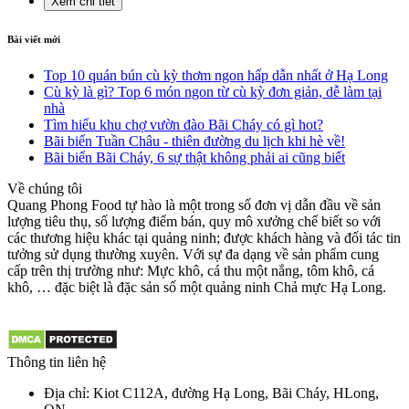
Xem chi tiết
Bài viết mới
Top 10 quán bún cù kỳ thơm ngon hấp dẫn nhất ở Hạ Long
Cù kỳ là gì? Top 6 món ngon từ cù kỳ đơn giản, dễ làm tại
nhà
Tìm hiểu khu chợ vườn đào Bãi Cháy có gì hot?
Bãi biển Tuần Châu - thiên đường du lịch khi hè về!
Bãi biển Bãi Cháy, 6 sự thật không phải ai cũng biết
Về chúng tôi
Quang Phong Food tự hào là một trong số đơn vị dẫn đầu về sản
lượng tiêu thụ, số lượng điểm bán, quy mô xưởng chế biết so với
các thương hiệu khác tại quảng ninh; được khách hàng và đối tác tin
tưởng sử dụng thường xuyên. Với sự đa dạng về sản phẩm cung
cấp trên thị trường như: Mực khô, cá thu một nắng, tôm khô, cá
khô, … đặc biệt là đặc sản số một quảng ninh Chả mực Hạ Long.
Thông tin liên hệ
Địa chỉ: Kiot C112A, đường Hạ Long, Bãi Cháy, HLong,