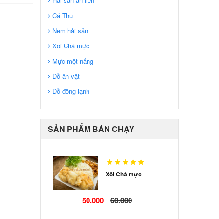
Hải sản ăn liền
Cá Thu
Nem hải sản
Xôi Chả mực
Mực một nắng
Đồ ăn vặt
Đồ đông lạnh
SẢN PHẨM BÁN CHẠY
Xôi Chả mực
50.000
60.000