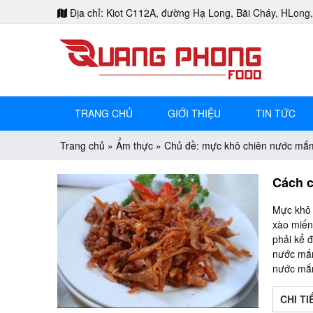
Địa chỉ: Kiot C112A, đường Hạ Long, Bãi Cháy, HLong
TRANG CHỦ
GIỚI THIỆU
TIN TỨC
Trang chủ
»
Ẩm thực
»
Chủ đề: mực khô chiên nước mắ
Cách 
Mực khô 
xào miến
phải kể 
nước mắm
nước mắm
CHI TI