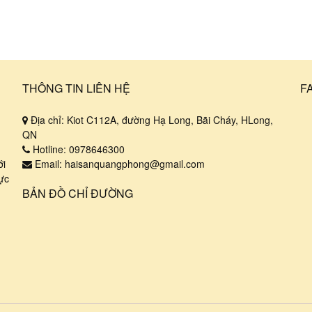
THÔNG TIN LIÊN HỆ
F
u
Địa chỉ: Kiot C112A, đường Hạ Long, Bãi Cháy, HLong,
QN
Hotline: 0978646300
ới
Email: haisanquangphong@gmail.com
ực
BẢN ĐỒ CHỈ ĐƯỜNG