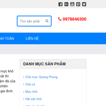
0978646300
TÌM KIẾM
NH TOÁN
LIÊN HỆ
DANH MỤC SẢN PHẨM
, mực khô
ất thì
Chả mực Quang Phong
đậm đà của
Chả cá
chiên
gia đình.
Mực khô
Hải sản khô