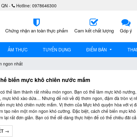
, QN -
Hotline: 0978646300
Chứng nhận an toàn thực phẩm
Cam kết chất lượng
Góp ý
ẨM THỰC
TUYỂN DỤNG
ĐIỂM BÁN
THA
m ngon nhất
chế biến mực khô chiên nước mắm
có thể làm thành rất nhiều món ngon. Bạn có thể làm mực khô nướng
, mực khô xào dứa… Nhưng để nói về độ thơm ngon, đậm đà tròn vị nh
đến mực khô chiên nước mắm. Vị thơm của Mực khô quyện hòa với vị 
 tạo nên một món ngon khó cưỡng. Đặc biệt, cách chế biến mực khô 
 lại rất đơn giản. Bạn có thể dễ dàng thực hiện để có thể chiêu đãi cả 
ẾT →