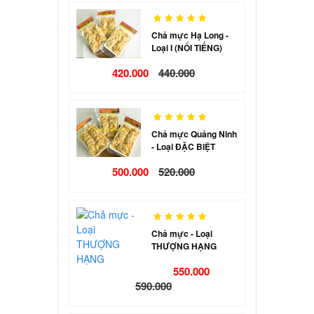
Chả mực Hạ Long -
Loại I (NỔI TIẾNG)
420.000
440.000
Chả mực Quảng Ninh
- Loại ĐẶC BIỆT
500.000
520.000
Chả mực - Loại
THƯỢNG HẠNG
550.000
590.000