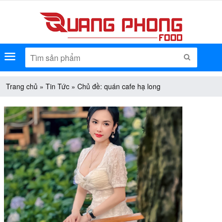
Menu
TÌM KIẾM
Trang chủ
»
Tin Tức
»
Chủ đề: quán cafe hạ long