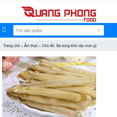
Menu
TÌM KIẾM
Trang chủ
»
Ẩm thực
»
Chủ đề: Sá sùng khô nấu món gì