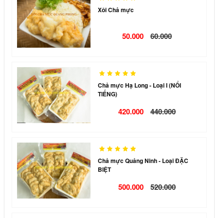
Xôi Chả mực
50.000
60.000
Chả mực Hạ Long - Loại I (NỔI
TIẾNG)
420.000
440.000
Chả mực Quảng Ninh - Loại ĐẶC
BIỆT
500.000
520.000