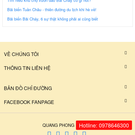
Tìm hiểu khu chợ vườn đào Bãi Cháy có gì hot?
Bãi biển Tuần Châu - thiên đường du lịch khi hè về!
Bãi biển Bãi Cháy, 6 sự thật không phải ai cũng biết
VỀ CHÚNG TÔI
THÔNG TIN LIÊN HỆ
BẢN ĐỒ CHỈ ĐƯỜNG
FACEBOOK FANPAGE
Hotline: 0978646300
QUANG PHONG FOOD