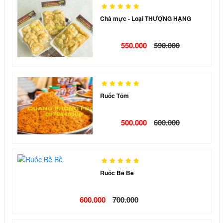
Chả mực - Loại THƯỢNG HẠNG
550.000
590.000
Ruốc Tôm
500.000
600.000
Ruốc Bề Bề
600.000
700.000