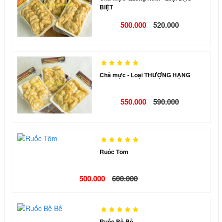
BIỆT
500.000
520.000
Chả mực - Loại THƯỢNG HẠNG
550.000
590.000
Ruốc Tôm
500.000
600.000
Ruốc Bề Bề