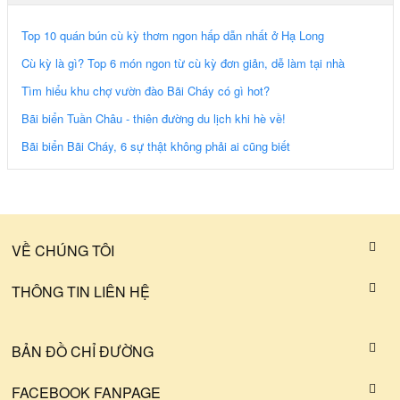
Top 10 quán bún cù kỳ thơm ngon hấp dẫn nhất ở Hạ Long
Cù kỳ là gì? Top 6 món ngon từ cù kỳ đơn giản, dễ làm tại nhà
Tìm hiểu khu chợ vườn đào Bãi Cháy có gì hot?
Bãi biển Tuần Châu - thiên đường du lịch khi hè về!
Bãi biển Bãi Cháy, 6 sự thật không phải ai cũng biết
VỀ CHÚNG TÔI
THÔNG TIN LIÊN HỆ
BẢN ĐỒ CHỈ ĐƯỜNG
FACEBOOK FANPAGE