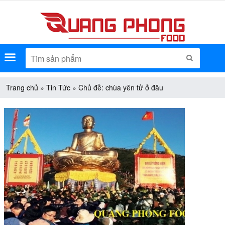
Menu
TÌM KIẾM
Trang chủ
»
Tin Tức
»
Chủ đề: chùa yên tử ở đâu