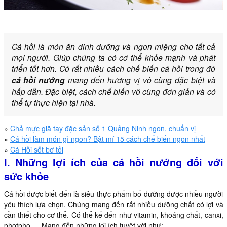
Cá hồi là món ăn dinh dưỡng và ngon miệng cho tất cả
mọi người. Giúp chúng ta có cơ thể khỏe mạnh và phát
triển tốt hơn. Có rất nhiều cách chế biến cá hồi trong đó
cá hồi nướng
mang đến hương vị vô cùng đặc biệt và
hấp dẫn. Đặc biệt, cách chế biến vô cùng đơn giản và có
thể tự thực hiện tại nhà.
»
Chả mực giã tay đặc sản số 1 Quảng Ninh ngon, chuẩn vị
»
Cá hồi làm món gì ngon? Bật mí 15 cách chế biến ngon nhất
»
Cá Hồi sốt bơ tỏi
I. Những lợi ích của cá hồi nướng đối với
sức khỏe
Cá hồi được biết đến là siêu thực phẩm bổ dưỡng được nhiều người
yêu thích lựa chọn. Chúng mang đến rất nhiều dưỡng chất có lợi và
cần thiết cho cơ thể. Có thể kể đến như vitamin, khoáng chất, canxi,
photpho,… Mang đến những lợi ích tuyệt vời như: