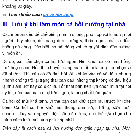
khoảng 30 giây.
=> Tham khảo cách
ăn cá Hồi sống
III. Lưu ý khi làm món cá hồi nướng tại nhà
Các món ăn đều dễ chế biến, nhanh chóng, phù hợp với khẩu vị mọi
người. Tuy nhiên, để mang đến hương vị thơm ngon nhất là điều
không dễ dàng. Đặc biệt, cá hồi đóng vai trò quyết định đến hương
vị món ăn.
Do đó, bạn cần chọn cá hồi tươi ngon. Nên chọn cá có màu hồng
tươi hoặc cam. Nếu thịt chuyển sang màu tối thì không nên chọn vì
đã bị ươn. Thịt cần có độ đàn hồi tốt, khi ấn vào có vết lõm nhưng
nhanh chóng trở lại trạng thái ban đầu. Miếng thịt không có dấu hiệu
lạ như ẩm ướt hay có dịch lạ. Tốt nhất bạn nên lựa chọn mua tại nơi
uy tín, đảm bảo cá có thịt tươi ngon, không chất bảo quản.
Cá hồi có mùi khá tanh, vì thế bạn cần khử sạch mùi trước khi chế
biến. Cá hồi có thể khử mùi thông qua rượu trắng, sữa tươi,
chanh… Tùy vào nguyên liệu sẵn có mà bạn có thể lựa chọn cho
mình cách khử mùi tanh phù hợp nhất.
Trên đây là cách nấu cá hồi nướng đơn giản ngay tại nhà. Món