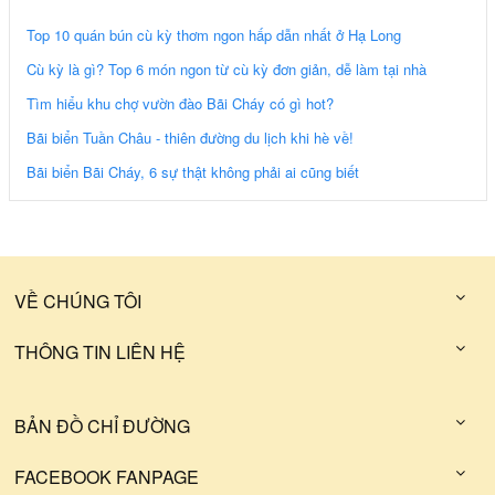
Top 10 quán bún cù kỳ thơm ngon hấp dẫn nhất ở Hạ Long
Cù kỳ là gì? Top 6 món ngon từ cù kỳ đơn giản, dễ làm tại nhà
Tìm hiểu khu chợ vườn đào Bãi Cháy có gì hot?
Bãi biển Tuần Châu - thiên đường du lịch khi hè về!
Bãi biển Bãi Cháy, 6 sự thật không phải ai cũng biết
VỀ CHÚNG TÔI
THÔNG TIN LIÊN HỆ
BẢN ĐỒ CHỈ ĐƯỜNG
FACEBOOK FANPAGE