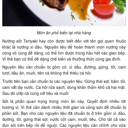
Món ăn phổ biến tại nhà hàng
Nướng sốt Teriyaki hay còn được biết đến với tên gọi quen thuộc
khác là nướng xì dầu. Nguyên liệu để hoàn thành món nướng này
cũng vô cùng dễ dàng, có thể tìm được trong hầu hết các gian bếp.
Vì thế bạn có thể dễ dàng chế biến và thưởng thức cùng gia đình.
Nguyên liệu cần chuẩn bị gồm có: xì dầu, đường, gừng, tỏi, cam
tươi, dầu ăn, muối, tiên và không thể thiếu cá hồi.
Trước tiên bạn cần chuẩn bị các nguyên liệu. Gừng thái sợi, băm tỏi,
cam vắt lấy nước. Cá hồi rửa sạch, dùng khăn thấm khô cả hai mặt.
Sau đó ướp cá cùng với tiêu và muối
Sốt là phần quan trọng trong món ăn này. Quyết định nhiều tới
hương vị. Vì thế cần dành nhiều thời gian và công sức để chuẩn bị
phần sốt. Bạn cho các nguyên liệu đã chuẩn bị ở trên gồm xì dầu,
đường, tỏi, gừng thái sợi, nước cốt cam, muối, tiêu. Cho tất cả vào
đun sôi trên bếp rồi để nguội. Các nguyên liệu cân chỉnh cho vừa