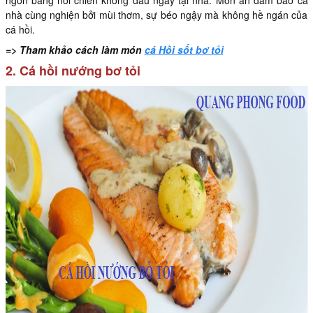
ngon bằng nồi chiên không dầu ngay tại nhà. Món ăn đảm bảo cả
nhà cùng nghiện bởi mùi thơm, sự béo ngậy mà không hề ngán của
cá hồi.
=> Tham khảo cách làm món
cá Hồi sốt bơ tỏi
2. Cá hồi nướng bơ tỏi