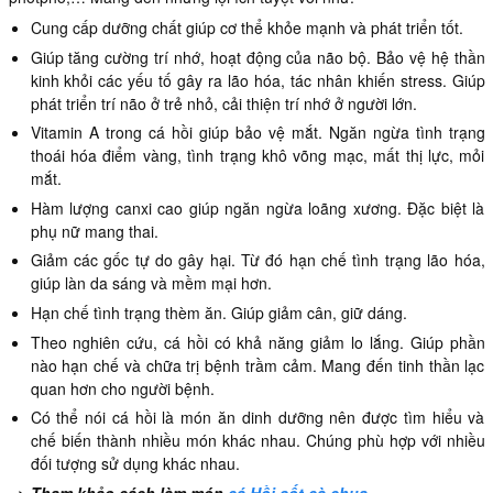
Cung cấp dưỡng chất giúp cơ thể khỏe mạnh và phát triển tốt.
Giúp tăng cường trí nhớ, hoạt động của não bộ. Bảo vệ hệ thần
kinh khỏi các yếu tố gây ra lão hóa, tác nhân khiến stress. Giúp
phát triển trí não ở trẻ nhỏ, cải thiện trí nhớ ở người lớn.
Vitamin A trong cá hồi giúp bảo vệ mắt. Ngăn ngừa tình trạng
thoái hóa điểm vàng, tình trạng khô võng mạc, mất thị lực, mỏi
mắt.
Hàm lượng canxi cao giúp ngăn ngừa loãng xương. Đặc biệt là
phụ nữ mang thai.
Giảm các gốc tự do gây hại. Từ đó hạn chế tình trạng lão hóa,
giúp làn da sáng và mềm mại hơn.
Hạn chế tình trạng thèm ăn. Giúp giảm cân, giữ dáng.
Theo nghiên cứu, cá hồi có khả năng giảm lo lắng. Giúp phần
nào hạn chế và chữa trị bệnh trầm cảm. Mang đến tinh thần lạc
quan hơn cho người bệnh.
Có thể nói cá hồi là món ăn dinh dưỡng nên được tìm hiểu và
chế biến thành nhiều món khác nhau. Chúng phù hợp với nhiều
đối tượng sử dụng khác nhau.
=> Tham khảo cách làm món
cá Hồi sốt cà chua