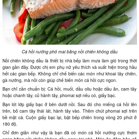
Cá hồi nướng phô mai bằng nồi chiên không dầu
Nồi chiên không dầu là thiết bị nhà bếp làm mưa làm gió trong thời
gian gần đây. Được chị em phụ nữ yêu thích và xuất hiện trong hầu
hết các gian bếp. Không chỉ chế biến các món như khoai tây chiên,
gà nướng, mà nồi còn giúp chế biến món cá hồi cực ngon.
Bạn chỉ cần chuẩn bị: Cá hồi, muối, dầu oliu hoặc dầu ăn, cam tây
hoặc chanh tây, củ hành tây, phomai sợi nếu có, giấy bạc.
Bạn lót lớp giấy bạc ở bên dưới nồi. Sau đó cho miếng cá hồi lên
trên, bỏ cam tây thái lát, hành tây vào. Thêm chút phomai sợi trên
bề mặt cá. Cuộn giấy bạc lại, bật bếp chiên trong vòng 20 phút ở
180 độ.
Chỉ đơn giản như vậy là bạn đã có món cá hồi nướng cực thơm