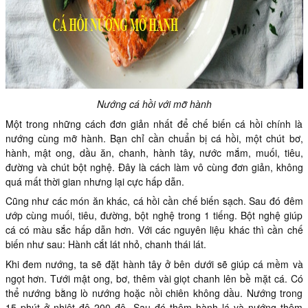
Nướng cá hồi với mỡ hành
Một trong những cách đơn giản nhất để chế biến cá hồi chính là
nướng cùng mỡ hành. Bạn chỉ cần chuẩn bị cá hồi, một chút bơ,
hành, mật ong, dầu ăn, chanh, hành tây, nước mắm, muối, tiêu,
đường và chút bột nghệ. Đây là cách làm vô cùng đơn giản, không
quá mất thời gian nhưng lại cực hấp dẫn.
Cũng như các món ăn khác, cá hồi cần chế biến sạch. Sau đó đêm
ướp cùng muối, tiêu, đường, bột nghệ trong 1 tiếng. Bột nghệ giúp
cá có màu sắc hấp dẫn hơn. Với các nguyên liệu khác thì cần chế
biến như sau: Hành cắt lát nhỏ, chanh thái lát.
Khi đem nướng, ta sẽ đặt hành tây ở bên dưới sẽ giúp cá mềm và
ngọt hơn. Tưới mật ong, bơ, thêm vài giọt chanh lên bề mặt cá. Có
thể nướng bằng lò nướng hoặc nồi chiên không dầu. Nướng trong
15 phút ở nhiệt độ 200 độ. Sau đó thêm hành lá và nướng thêm