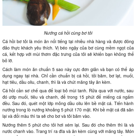
Nướng cá hồi cùng bơ tỏi
Cá hồi bơ tỏi là món ăn nổi tiếng tại nhiều nhà hàng và được đông
đảo thực khách yêu thích. Vị béo ngậy của bơ cùng mềm ngọt của
cá, kết hợp với mùi thơm đặc trưng của tỏi sẽ khiến bạn không thể
bỏ lỡ.
Cách làm món ăn chuẩn 5 sao này cực đơn giản và bạn có thể áp
dụng ngay tại nhà. Chỉ cần chuẩn bị cá hồi, tỏi băm, bơ lạt, muối,
hạt tiêu, dầu oliu, chanh, thì là và chút măng tây ăn kèm.
Cá hồi cần sơ chế qua để loại bỏ mùi tanh. Rửa qua với nước, sau
đó ướp muối, tiêu và chanh, để trong 15 phút để miếng cá ngấm
đều. Sau đó, quét một lớp mỏng dầu oliu lên bề mặt cá. Tiến hành
nướng trong lò nướng khoảng 5 phút 170 mặt. Khi bề mặt cá đã săn
lại và đổi màu thì ta sẽ cho bơ và tỏi băm vào.
Nướng thêm 5 phút cho tỏi hơi xém lại. Sau đó cho thêm thì là và
nước chanh vào. Trang trí ra đĩa và ăn kèm cùng với măng tây. Món