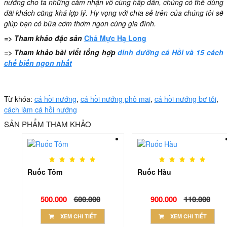
nướng cho ta những cảm nhận vô cùng hấp dẫn, chúng có thể dùng
đãi khách cũng khá lợp lý. Hy vọng với chia sẻ trên của chúng tôi sẽ
giúp bạn có bữa cơm thơm ngon cùng gia đình.
=> Tham khảo đặc sản
Chả Mực Hạ Long
=> Tham khảo bài viết tổng hợp
dinh dưỡng cá Hồi và 15 cách
chế biến ngon nhất
Từ khóa:
cá hồi nướng
,
cá hồi nướng phô mai
,
cá hồi nướng bơ tỏi
,
cách làm cá hồi nướng
SẢN PHẨM THAM KHẢO
Ruốc Tôm
Ruốc Hàu
Regular
Regular
500.000
600.000
900.000
110.000
price
price
XEM CHI TIẾT
XEM CHI TIẾT