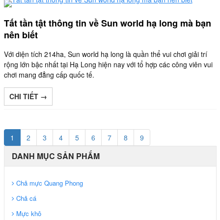
Tất tần tật thông tin về Sun world hạ long mà bạn
nên biết
Với diện tích 214ha, Sun world hạ long là quần thể vui chơi giải trí
rộng lớn bậc nhất tại Hạ Long hiện nay với tổ hợp các công viên vui
chơi mang đẳng cấp quốc tế.
CHI TIẾT →
1
2
3
4
5
6
7
8
9
DANH MỤC SẢN PHẨM
Chả mực Quang Phong
Chả cá
Mực khô