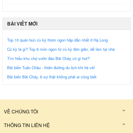
BÀI VIẾT MỚI
Top 10 quán bún cù kỳ thơm ngon hấp dẫn nhất ở Hạ Long
Cù kỳ là gì? Top 6 món ngon từ cù kỳ đơn giản, dễ làm tại nhà
Tìm hiểu khu chợ vườn đào Bãi Cháy có gì hot?
Bãi biển Tuần Châu - thiên đường du lịch khi hè về!
Bãi biển Bãi Cháy, 6 sự thật không phải ai cũng biết
VỀ CHÚNG TÔI
THÔNG TIN LIÊN HỆ