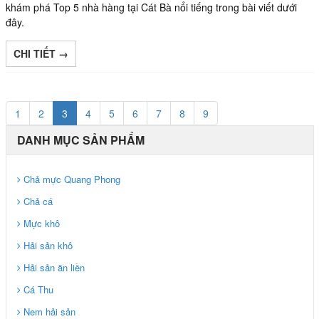
khám phá Top 5 nhà hàng tại Cát Bà nổi tiếng trong bài viết dưới
đây.
CHI TIẾT →
1
2
3
4
5
6
7
8
9
DANH MỤC SẢN PHẨM
Chả mực Quang Phong
Chả cá
Mực khô
Hải sản khô
Hải sản ăn liền
Cá Thu
Nem hải sản