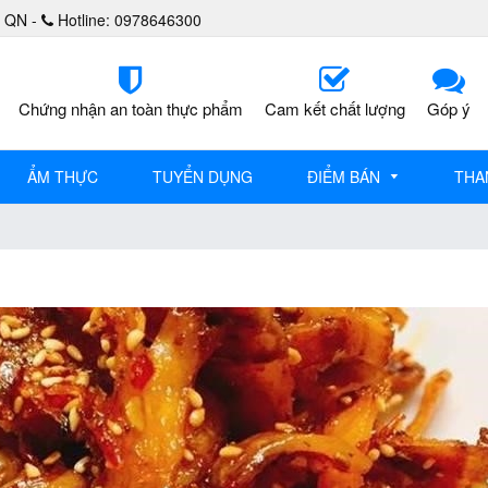
, QN -
Hotline: 0978646300
Chứng nhận an toàn thực phẩm
Cam kết chất lượng
Góp ý
ẨM THỰC
TUYỂN DỤNG
ĐIỂM BÁN
THA