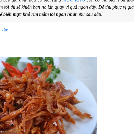
tỏi thì sẽ khiến bạn no lăn quay vì quá ngon đấy. Để thu phục vị giá
ế biến mực khô rim mắm tỏi ngon nhất
như sau đâu!
ô xào