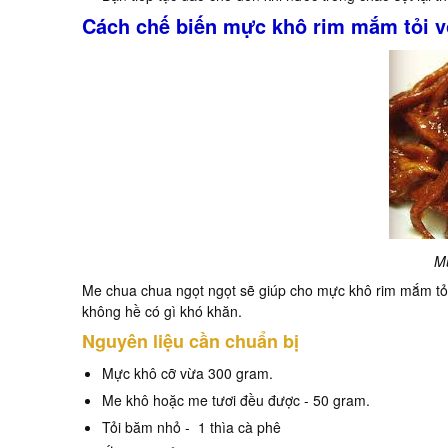
Cách chế biến mực khô rim mắm tỏi 
M
Me chua chua ngọt ngọt sẽ giúp cho mực khô rim mắm tỏi
không hề có gì khó khăn.
Nguyên liệu cần chuẩn bị
Mực khô cỡ vừa 300 gram.
Me khô hoặc me tươi đều được - 50 gram.
Tỏi băm nhỏ - 1 thìa cà phê