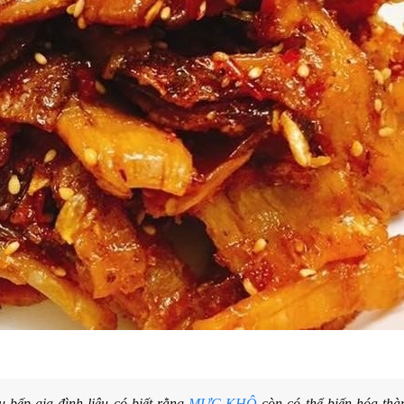
u bếp gia đình liệu có biết rằng
MỰC KHÔ
còn có thể biến hóa thà