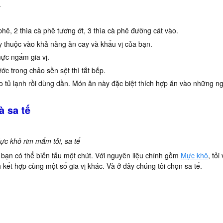
.
phê, 2 thìa cà phê tương ớt, 3 thìa cà phê đường cát vào.
 thuộc vào khả năng ăn cay và khẩu vị của bạn.
ực ngấm gia vị.
c trong chảo sền sệt thì tắt bếp.
 tủ lạnh rồi dùng dần. Món ăn này đặc biệt thích hợp ăn vào những n
 sa tế
ực khô rim mắm tỏi, sa tế
bạn có thể biến tấu một chút. Với nguyên liệu chính gồm
Mực khô
, tỏ
kết hợp cùng một số gia vị khác. Và ở đây chúng tôi chọn sa tế.