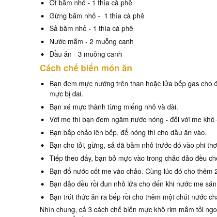
Ớt băm nhỏ - 1 thìa cà phê
Gừng băm nhỏ - 1 thìa cà phê
Sả băm nhỏ - 1 thìa cà phê
Nước mắm - 2 muỗng canh
Dầu ăn - 3 muỗng canh
Cách chế biến món ăn
Bạn đem mực nướng trên than hoặc lửa bếp gas cho đ
mực bị dai.
Bạn xé mực thành từng miếng nhỏ và dài.
Với me thì bạn đem ngâm nước nóng - đối với me khô - c
Bạn bắp chảo lên bếp, để nóng thì cho dầu ăn vào.
Bạn cho tỏi, gừng, sả đã băm nhỏ trước đó vào phi th
Tiếp theo đấy, bạn bỏ mực vào trong chảo đảo đều c
Bạn đổ nước cốt me vào chảo. Cùng lúc đó cho thêm 
Bạn đảo đều rồi đun nhỏ lửa cho đến khi nước me sánh l
Bạn trút thức ăn ra bếp rồi cho thêm một chút nước c
Nhìn chung, cả 3 cách chế biến mực khô rim mắm tỏi ngon