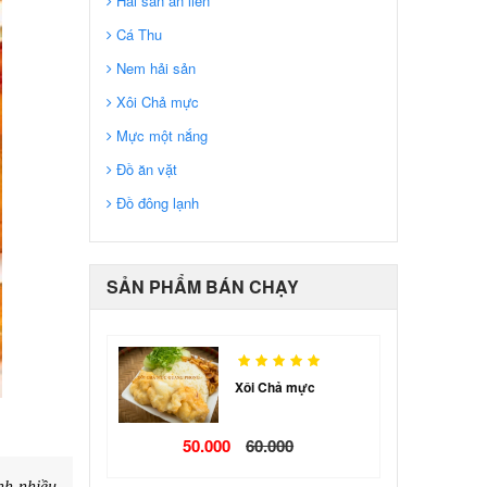
Hải sản ăn liền
Cá Thu
Nem hải sản
Xôi Chả mực
Mực một nắng
Đồ ăn vặt
Đồ đông lạnh
SẢN PHẨM BÁN CHẠY
Xôi Chả mực
50.000
60.000
nh nhiều