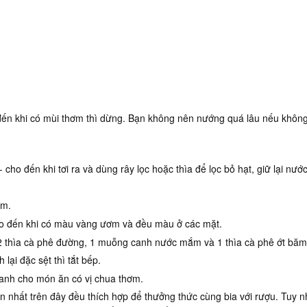
ến khi có mùi thơm thì dừng. Bạn không nên nướng quá lâu nếu không
ho đến khi tơi ra và dùng rây lọc hoặc thìa để lọc bỏ hạt, giữ lại nướ
ơm.
ho đến khi có màu vàng ươm và đều màu ở các mặt.
2 thìa cà phê đường, 1 muỗng canh nước mắm và 1 thìa cà phê ớt băm
ại đặc sệt thì tắt bếp.
hanh cho món ăn có vị chua thơm.
 nhất trên đây đều thích hợp để thưởng thức cùng bia với rượu. Tuy n