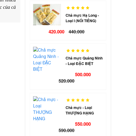
c của cả
Chả mực Hạ Long -
Loại I (NỔI TIẾNG)
420.000
440.000
Chả mực Quảng Ninh
- Loại ĐẶC BIỆT
500.000
520.000
Chả mực - Loại
THƯỢNG HẠNG
550.000
590.000