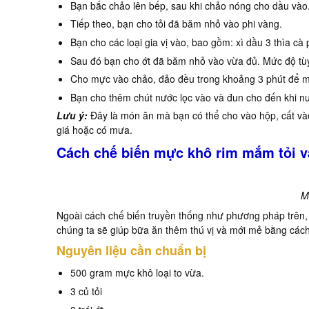
Bạn bắc chảo lên bếp, sau khi chảo nóng cho dầu vào
Tiếp theo, bạn cho tỏi đã băm nhỏ vào phi vàng.
Bạn cho các loại gia vị vào, bao gồm: xì dầu 3 thìa cà 
Sau đó bạn cho ớt đã băm nhỏ vào vừa đủ. Mức độ tùy
Cho mực vào chảo, đảo đều trong khoảng 3 phút để m
Bạn cho thêm chút nước lọc vào và đun cho đến khi nướ
Lưu ý:
Đây là món ăn mà bạn có thể cho vào hộp, cất vào
giá hoặc có mưa.
Cách chế biến mực khô rim mắm tỏi và
M
Ngoài cách chế biến truyền thống như phương pháp trên, 
chúng ta sẽ giúp bữa ăn thêm thú vị và mới mẻ bằng cách 
Nguyên liệu cần chuẩn bị
500 gram mực khô loại to vừa.
3 củ tỏi