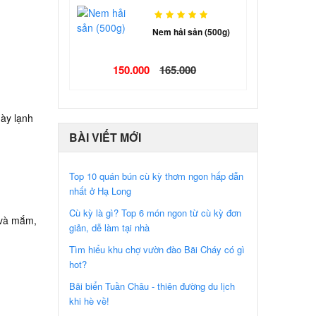
Nem hải sản (500g)
150.000
165.000
gày lạnh
BÀI VIẾT MỚI
Top 10 quán bún cù kỳ thơm ngon hấp dẫn
nhất ở Hạ Long
Cù kỳ là gì? Top 6 món ngon từ cù kỳ đơn
i và mắm,
giản, dễ làm tại nhà
Tìm hiểu khu chợ vườn đào Bãi Cháy có gì
hot?
Bãi biển Tuần Châu - thiên đường du lịch
khi hè về!