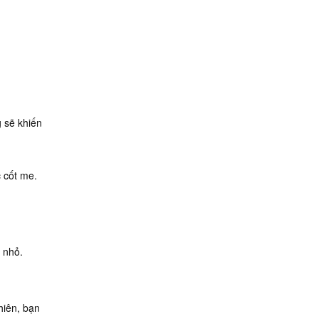
 sẽ khiến
c cốt me.
 nhỏ.
hiên, bạn