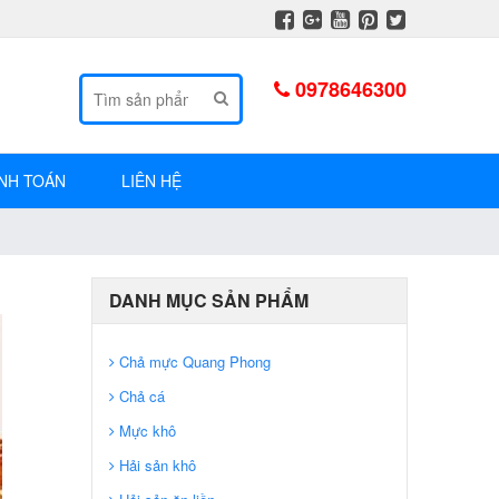
0978646300
TÌM KIẾM
NH TOÁN
LIÊN HỆ
DANH MỤC SẢN PHẨM
Chả mực Quang Phong
Chả cá
Mực khô
Hải sản khô