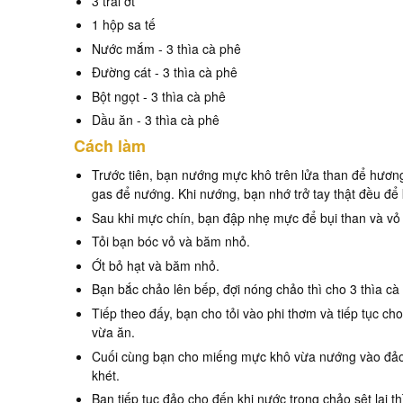
3 trái ớt
1 hộp sa tế
Nước mắm - 3 thìa cà phê
Đường cát - 3 thìa cà phê
Bột ngọt - 3 thìa cà phê
Dầu ăn - 3 thìa cà phê
Cách làm
Trước tiên, bạn nướng mực khô trên lửa than để hươn
gas để nướng. Khi nướng, bạn nhớ trở tay thật đều để 
Sau khi mực chín, bạn đập nhẹ mực để bụi than và vỏ
Tỏi bạn bóc vỏ và băm nhỏ.
Ớt bỏ hạt và băm nhỏ.
Bạn bắc chảo lên bếp, đợi nóng chảo thì cho 3 thìa cà
Tiếp theo đấy, bạn cho tỏi vào phi thơm và tiếp tục ch
vừa ăn.
Cuối cùng bạn cho miếng mực khô vừa nướng vào đảo đề
khét.
Bạn tiếp tục đảo cho đến khi nước trong chảo sệt lại thì