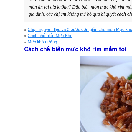
món ăn tại gia không? Đặc biệt, món mực khô rim mắm 
gia đình, các chị em không thể bỏ qua bí quyết
cách ch
»
Chọn nguyên liệu và 5 bước đơn giản cho món Mực kh
»
Cách chế biến Mực Khô
»
Mực khô nướng
Cách chế biến mực khô rim mắm tỏi