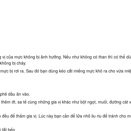
g vị của mực không bị ảnh hưởng. Nếu như không có than thì có thể d
không bị cháy.
 mực bị rơi ra. Sau đó bạn dùng kéo cắt miếng mực khô ra cho vừa mi
 phê dầu ăn vào.
o thêm ớt, sa tế cùng những gia vị khác như bột ngọt, muối, đường cát 
u để thấm gia vị. Lúc này bạn cần để lửa nhỏ liu riu để tránh cho m
 tắt bếp.