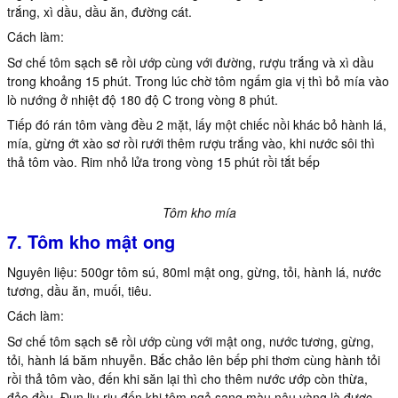
trắng, xì dầu, dầu ăn, đường cát.
Cách làm:
Sơ chế tôm sạch sẽ rồi ướp cùng với đường, rượu trắng và xì dầu
trong khoảng 15 phút. Trong lúc chờ tôm ngấm gia vị thì bỏ mía vào
lò nướng ở nhiệt độ 180 độ C trong vòng 8 phút.
Tiếp đó rán tôm vàng đều 2 mặt, lấy một chiếc nồi khác bỏ hành lá,
mía, gừng ớt xào sơ rồi rưới thêm rượu trắng vào, khi nước sôi thì
thả tôm vào. Rim nhỏ lửa trong vòng 15 phút rồi tắt bếp
Tôm kho mía
7. Tôm kho mật ong
Nguyên liệu: 500gr tôm sú, 80ml mật ong, gừng, tỏi, hành lá, nước
tương, dầu ăn, muối, tiêu.
Cách làm:
Sơ chế tôm sạch sẽ rồi ướp cùng với mật ong, nước tương, gừng,
tỏi, hành lá băm nhuyễn. Bắc chảo lên bếp phi thơm cùng hành tỏi
rồi thả tôm vào, đến khi săn lại thì cho thêm nước ướp còn thừa,
đảo đều. Đun liu riu đến khi tôm ngả sang màu nâu vàng là được.