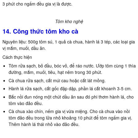
3 phút cho ngấm đều gia vị là được.
Tôm kho nghệ
14. Công thức tôm kho cà
Nguyên liệu: 500g tôm sú, 1 quả cà chua, hành lá 3 tép, các loại gia
vị mắm, muối, dầu ăn.
Cách thực hiện
Tôm rửa sạch, bỏ đầu, bóc vỏ, để ráo nước. Ướp tôm cùng 1 thìa
đường, mắm, muối, tiêu, hạt nêm trong 30 phút.
Cà chua rửa sạch, cắt múi cau hoặc cắt lát mỏng.
Hành lá rửa sạch, cắt gốc đập dập, phần lá cắt khoanh 3-5 cm.
Bắc nồi đun nóng một chút dầu ăn sau đó phi thơm hành lá, cho
tôm vào đảo đều.
Cà chua xào chín, nếm gia vị vừa miệng. Cho cà chua vào nồi
tôm đảo đều trong lửa nhỏ khoảng 10 phút để tôm ngấm gia vị.
Thêm hành lá thái nhỏ vào đảo đều.