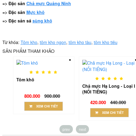
=> Đặc sản
Chả mực Quảng Ninh
=> Đặc sản
Mực khô
=> Đặc sản sá
sùng khô
Từ khóa:
Tôm kho
,
tôm kho ngon
,
tôm kho tàu
,
tôm kho tiêu
SẢN PHẨM THAM KHẢO
Tôm khô
S)
Chả mực Hạ Long - Loại I
(NỔI TIẾNG)
Regular
800.000
900.000
price
Regular
420.000
440.000
XEM CHI TIẾT
price
XEM CHI TIẾT
prev
next