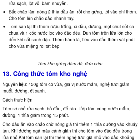
rửa sạch, lột vỏ, băm nhuyễn.
Bắc chảo làm nóng 2 thìa dầu ăn, rồi cho gừng, tỏi vào phi thơm.
Cho tôm lên chảo đảo nhanh tay.
Tôm săn lại thì thêm rượu trắng, xì dầu, đường, một chút sốt cà
chua và 1 cốc nước lọc vào đảo đều. Đun tôm trên lửa lớn cho
đến khi sốt sánh đặc. Thêm hành lá, tiêu vào đảo thêm vài phút
cho vừa miệng rồi tắt bếp.
Tôm kho gừng đậm đà, đưa cơm
13. Công thức tôm kho nghệ
Nguyên liệu: 450g tôm cỡ vừa, gia vị nước mắm, nghệ tươi,giấm,
muối, đường, ớt xanh.
Cách thực hiện
Tôm sơ chế rửa sạch, bỏ đầu, để ráo. Ướp tôm cùng nước mắm,
đường, 1 thìa giấm trong 15 phút.
Cho dầu ăn vào chảo chờ nóng già thì thêm 1 thìa đường vào khuấy
tan. Khi đường ngả màu cánh gián thì cho tôm vào đảo đều trong
lửa nhỏ.Khi tôm săn lại thì thêm nghệ tươi giã nhỏ vào đảo khoảng