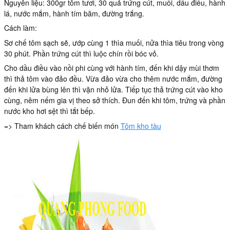
Nguyên liệu: 300gr tôm tươi, 30 quả trứng cút, muối, dầu điều, hành
lá, nước mắm, hành tím băm, đường trắng.
Cách làm:
Sơ chế tôm sạch sẽ, ướp cùng 1 thìa muối, nửa thìa tiêu trong vòng
30 phút. Phần trứng cút thì luộc chín rồi bóc vỏ.
Cho dầu điều vào nồi phi cùng với hành tím, đến khi dậy mùi thơm
thì thả tôm vào đảo đều. Vừa đảo vừa cho thêm nước mắm, đường
đến khi lửa bùng lên thì vặn nhỏ lửa. Tiếp tục thả trứng cút vào kho
cùng, nêm nếm gia vị theo sở thích. Đun đến khi tôm, trứng và phần
nước kho hơi sệt thì tắt bếp.
=> Tham khách cách chế biến món
Tôm kho tàu