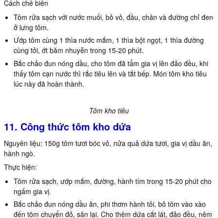
Cách chế biến
Tôm rửa sạch với nước muối, bỏ vỏ, đầu, chân và đường chỉ đen
ở lưng tôm.
Ướp tôm cùng 1 thìa nước mắm, 1 thìa bột ngọt, 1 thìa đường
cùng tỏi, ớt băm nhuyễn trong 15-20 phút.
Bắc chảo đun nóng dầu, cho tôm đã tẩm gia vị lên đảo đều, khi
thấy tôm cạn nước thì rắc tiêu lên và tắt bếp. Món tôm kho tiêu
lúc này đã hoàn thành.
Tôm kho tiêu
11. Công thức tôm kho dứa
Nguyên liệu: 150g tôm tươi bóc vỏ, nửa quả dứa tươi, gia vị dầu ăn,
hành ngò.
Thực hiện:
Tôm rửa sạch, ướp mắm, đường, hành tím trong 15-20 phút cho
ngấm gia vị.
Bắc chảo đun nóng dầu ăn, phi thơm hành tỏi, bỏ tôm vào xào
đến tôm chuyển đỏ, săn lại. Cho thêm dứa cắt lát, đảo đều, nêm