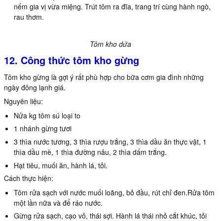
nếm gia vị vừa miệng. Trút tôm ra đĩa, trang trí cùng hành ngò,
rau thơm.
Tôm kho dứa
12. Công thức tôm kho gừng
Tôm kho gừng là gợi ý rất phù hợp cho bữa cơm gia đình những
ngày đông lạnh giá.
Nguyên liệu:
Nửa kg tôm sú loại to
1 nhánh gừng tươi
3 thìa nước tương, 3 thìa rượu trắng, 3 thìa dầu ăn thực vật, 1
thìa dầu mè, 1 thìa đường nâu, 2 thìa dấm trắng.
Hạt tiêu, muối ăn, hành lá, tỏi.
Cách thực hiện:
Tôm rửa sạch với nước muối loãng, bỏ đầu, rút chỉ đen.Rửa tôm
một lần nữa và để ráo nước.
Gừng rửa sạch, cạo vỏ, thái sợi. Hành lá thái nhỏ cắt khúc, tỏi