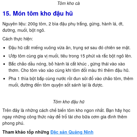
Tôm kho cà
15. Món tôm kho đậu hũ
Nguyên liệu: 200g tôm, 2 bìa đậu phụ trắng, gừng, hành lá, ớt,
đường, muối, bột ngô.
Cách thực hiện:
Đậu hũ cắt miếng vuông vừa ăn, trụng sơ sau đó chiên se mặt.
Ướp tôm cùng gia vị muối, tiêu trong 15 phút và rắc bột ngô lên.
Bắc chảo dầu nóng, bỏ hành lá cắt khúc , gừng thái vào xào
thơm. Cho tôm vào xào cùng khi tôm đổi màu thì thêm đậu hũ.
Pha 1 thìa bột bắp cùng nước rồi đun sôi đổ vào chảo tôm, thêm
muối, đường đến tôm quyện sốt sánh lại là được.
Tôm kho đậu hũ
Trên đây là những cách chế biến tôm kho ngon nhất. Bạn hãy học
ngay những công thức này để trổ tài cho bữa cơm gia đình thêm
phong phú.
Tham khảo tốp những
Đặc sản Quảng Ninh