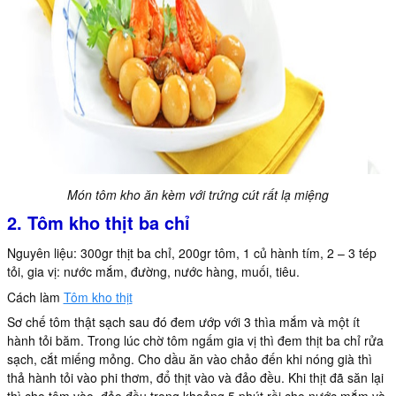
Món tôm kho ăn kèm với trứng cút rất lạ miệng
2. Tôm kho thịt ba chỉ
Nguyên liệu: 300gr thịt ba chỉ, 200gr tôm, 1 củ hành tím, 2 – 3 tép
tỏi, gia vị: nước mắm, đường, nước hàng, muối, tiêu.
Cách làm
Tôm kho thịt
Sơ chế tôm thật sạch sau đó đem ướp với 3 thìa mắm và một ít
hành tỏi băm. Trong lúc chờ tôm ngấm gia vị thì đem thịt ba chỉ rửa
sạch, cắt miếng mỏng. Cho dầu ăn vào chảo đến khi nóng già thì
thả hành tỏi vào phi thơm, đổ thịt vào và đảo đều. Khi thịt đã săn lại