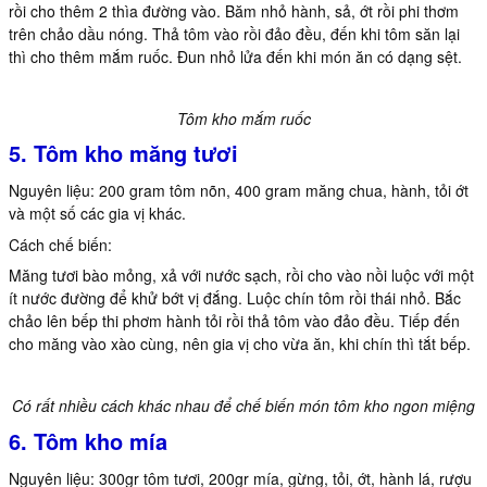
rồi cho thêm 2 thìa đường vào. Băm nhỏ hành, sả, ớt rồi phi thơm
trên chảo dầu nóng. Thả tôm vào rồi đảo đều, đến khi tôm săn lại
thì cho thêm mắm ruốc. Đun nhỏ lửa đến khi món ăn có dạng sệt.
Tôm kho mắm ruốc
5. Tôm kho măng tươi
Nguyên liệu: 200 gram tôm nõn, 400 gram măng chua, hành, tỏi ớt
và một số các gia vị khác.
Cách chế biến:
Măng tươi bào mỏng, xả với nước sạch, rồi cho vào nồi luộc với một
ít nước đường để khử bớt vị đắng. Luộc chín tôm rồi thái nhỏ. Bắc
chảo lên bếp thi phơm hành tỏi rồi thả tôm vào đảo đều. Tiếp đến
cho măng vào xào cùng, nên gia vị cho vừa ăn, khi chín thì tắt bếp.
Có rất nhiều cách khác nhau để chế biến món tôm kho ngon miệng
6. Tôm kho mía
Nguyên liệu: 300gr tôm tươi, 200gr mía, gừng, tỏi, ớt, hành lá, rượu