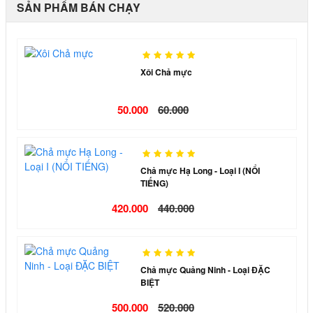
SẢN PHẨM BÁN CHẠY
Xôi Chả mực
50.000
60.000
Chả mực Hạ Long - Loại I (NỔI
TIẾNG)
420.000
440.000
Chả mực Quảng Ninh - Loại ĐẶC
BIỆT
500.000
520.000