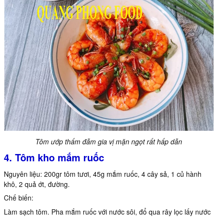
Tôm ướp thấm đẫm gia vị mặn ngọt rất hấp dẫn
4. Tôm kho mắm ruốc
Nguyên liệu: 200gr tôm tươi, 45g mắm ruốc, 4 cây sả, 1 củ hành
khô, 2 quả ớt, đường.
Chế biến:
Làm sạch tôm. Pha mắm ruốc với nước sôi, đổ qua rây lọc lấy nước