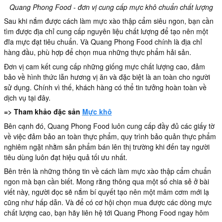
Quang Phong Food - đơn vị cung cấp mực khô chuẩn chất lượng
Sau khi nắm được cách làm mực xào thập cẩm siêu ngon, bạn cần
tìm được địa chỉ cung cấp nguyên liệu chất lượng để tạo nên một
đĩa mực đạt tiêu chuẩn. Và Quang Phong Food chính là địa chỉ
hàng đầu, phù hợp để chọn mua những thực phẩm hải sản.
Đơn vị cam kết cung cấp những giống mực chất lượng cao, đảm
bảo về hình thức lẫn hương vị ăn và đặc biệt là an toàn cho người
sử dụng. Chính vì thế, khách hàng có thể tin tưởng hoàn toàn về
dịch vụ tại đây.
=> Tham khảo đặc sản
Mực khô
Bên cạnh đó, Quang Phong Food luôn cung cấp đầy đủ các giấy tờ
về việc đảm bảo an toàn thực phẩm, quy trình bảo quản thực phẩm
nghiêm ngặt nhằm sản phẩm bán lên thị trường khi đến tay người
tiêu dùng luôn đạt hiệu quả tối ưu nhất.
Bên trên là những thông tin về cách làm mực xào thập cẩm chuẩn
ngon mà bạn cần biết. Mong rằng thông qua một số chia sẻ ở bài
viết này, người đọc sẽ nắm bí quyết tạo nên một mâm cơm mới lạ
cũng như hấp dẫn. Và để có cơ hội chọn mua được các dòng mực
chất lượng cao, bạn hãy liên hệ tới Quang Phong Food ngay hôm