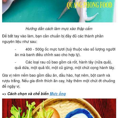
Hướng dẫn cách làm mực xào thập cẩm
Để bắt tay vào làm, bạn cần chuẩn bị đầy đủ các thành phần
nguyên liệu như sau:
- 400 - 500g ốc mực tươi (tuỳ thuộc vào số lượng người
ăn mà banh điều chỉnh sao cho hợp lý).
- Các loại rau củ bao gồm cà rốt, hành tây (nửa quả),
quả dứa, một quả tỏi, một củ gừng, một chút cọng hành tây.
Gia vị nêm nếm bao gồm dầu ăn, dầu hào, hạt nêm, bột canh và
rượu trắng. Nếu gia đình thích ăn cay, hãy thêm một chút ớt chuông
để ngậy vị.
=> Cách chọn và chế biến
Mực ống