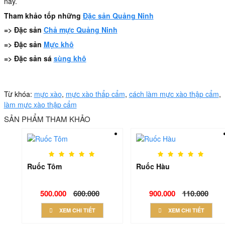
nay.
Tham khảo tốp những
Đặc sản Quảng Ninh
=> Đặc sản
Chả mực Quảng Ninh
=> Đặc sản
Mực khô
=> Đặc sản sá
sùng khô
Từ khóa:
mực xào
,
mực xào thẩp cẩm
,
cách làm mực xào thập cẩm
,
làm mực xào thập cẩm
SẢN PHẨM THAM KHẢO
Ruốc Tôm
Ruốc Hàu
Regular
Regular
500.000
600.000
900.000
110.000
price
price
XEM CHI TIẾT
XEM CHI TIẾT