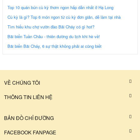
Top 10 quán bún cù kỳ thơm ngon hấp dẫn nhất ở Hạ Long
Cù kỳ là gì? Top 6 món ngon từ cù kỳ đơn giản, dễ làm tại nhà
Tìm hiểu khu chợ vườn đào Bãi Cháy có gì hot?
Bãi biển Tuần Châu - thiên đường du lịch khi hè về!
Bãi biển Bãi Cháy, 6 sự thật không phải ai cũng biết
VỀ CHÚNG TÔI
THÔNG TIN LIÊN HỆ
BẢN ĐỒ CHỈ ĐƯỜNG
FACEBOOK FANPAGE