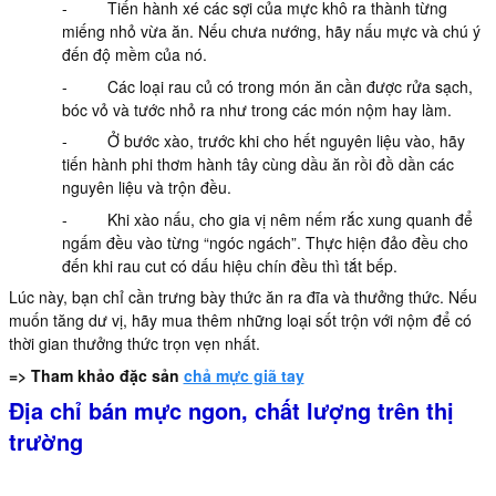
- Tiến hành xé các sợi của mực khô ra thành từng
miếng nhỏ vừa ăn. Nếu chưa nướng, hãy nấu mực và chú ý
đến độ mềm của nó.
- Các loại rau củ có trong món ăn cần được rửa sạch,
bóc vỏ và tước nhỏ ra như trong các món nộm hay làm.
- Ở bước xào, trước khi cho hết nguyên liệu vào, hãy
tiến hành phi thơm hành tây cùng dầu ăn rồi đồ dần các
nguyên liệu và trộn đều.
- Khi xào nấu, cho gia vị nêm nếm rắc xung quanh để
ngấm đều vào từng “ngóc ngách”. Thực hiện đảo đều cho
đến khi rau cut có dấu hiệu chín đều thì tắt bếp.
Lúc này, bạn chỉ cần trưng bày thức ăn ra đĩa và thưởng thức. Nếu
muốn tăng dư vị, hãy mua thêm những loại sốt trộn với nộm để có
thời gian thưởng thức trọn vẹn nhất.
=> Tham khảo đặc sản
chả mực giã tay
Địa chỉ bán mực ngon, chất lượng trên thị
trường