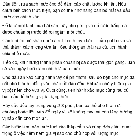
Đầu tiên, rửa sạch mực ống để đảm bảo chất lượng khi ăn. Nếu
chưa biết cách thực hiện, bạn có thể nhờ hàng bán bỏ mắt và đầu
mực cho chính xác.
Để khử mùi tanh của hải sản, hãy cho gừng và đổ rượu trắng đã
được chuẩn bị trước đó rồi ngâm một chút.
Các loại rau củ khác như cà rốt, hành tây, dứa… cần gọt bỏ vỏ và
thái thành các miếng vừa ăn. Sau thời gian thái rau củ, tiến hành
chia nhỏ mực.
Tiếp đó, khi những thành phần chuẩn bị đã được thái gọn gàng. Bạn
sẽ vào ngày bước làm chính là xào mực.
Cho dầu ăn xào cùng hành tây để phi thơm, sau đó bạn cho mực đã
cắt nhỏ thành miếng vào chảo rồi đảo đều. Khi xào chú ý thêm gia
vị bột nêm cho vừa vị. Cuối cùng, tiến hành xào mực cùng rau củ
ban đầu để hương vị đa dạng hơn.
Hãy đảo đều tay trong vòng 2-3 phút, bạn có thể cho thêm ớt
chuộng hoặc tiêu vào để ngậy vị, sẽ không cay mà còn tăng hương
vị hấp dẫn cho món ăn.
Các bước làm món mực tươi xào thập cẩm vô cùng đơn giản, quan
trọng ở việc nêm nếm gia vị sao cho phù hợp với lượng mực.