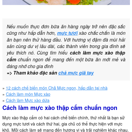
Nếu muốn thực đơn bữa ăn hàng ngày trở nên đặc sắc
cũng như hấp dẫn hơn,
mực tươi
xào chắc chắn là món
ăn bạn nên thử hàng đầu. Với hương vị đậm đà mùi hải
sản cùng dư vị lâu dài, các thành viên trong gia đình sẽ
yêu thích nó. Cùng tìm hiểu
cách làm mực xào thập
cẩm
chuẩn ngon để mang đến một bữa ăn mới mẻ và
đáng nhớ cho gia đình
=> Tham khảo đặc sản
chả mực giã tay
»
12 cách chế biến món Chả Mực ngon, hấp dẫn tại nhà
»
Cách làm món Mực xào
»
Cách làm Mực xào dứa
Cách làm mực xào thập cẩm chuẩn ngon
Mực xào thập cẩm có hai cách chế biến chính, thứ nhất là bạn sử
dụng mực tươi và cách thứ hai, gia chủ có thể thực hiện với mực
khô. Mỗi cách làm sẽ mang đến hương vị và trải nghiệm khác nhau.