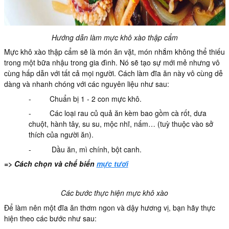
Hướng dẫn làm mực khô xào thập cẩm
Mực khô xào thập cẩm sẽ là món ăn vặt, món nhắm không thể thiếu
trong một bữa nhậu trong gia đình. Nó sẽ tạo sự mới mẻ nhưng vô
cùng hấp dẫn với tất cả mọi người. Cách làm đĩa ăn này vô cùng dễ
dàng và nhanh chóng với các nguyên liệu như sau:
- Chuẩn bị 1 - 2 con mực khô.
- Các loại rau củ quả ăn kèm bao gồm cà rốt, dưa
chuột, hành tây, su su, mộc nhĩ, nấm… (tuỳ thuộc vào sở
thích của người ăn).
- Dầu ăn, mì chính, bột canh.
=> Cách chọn và chế biến
mực tươi
Các bước thực hiện mực khô xào
Để làm nên một đĩa ăn thơm ngon và dậy hương vị, bạn hãy thực
hiện theo các bước như sau: